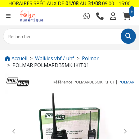
HORAIRES SPÉCIAUX DE
01/08
AU
31/08
09:00 - 15:00
0
Accueil
Walkies vhf / uhf
Polmar
POLMAR POLMARDB5MKIIKIT01
Référence
POLMARDB5MKIIKIT01
|
POLMAR
Previous
Next