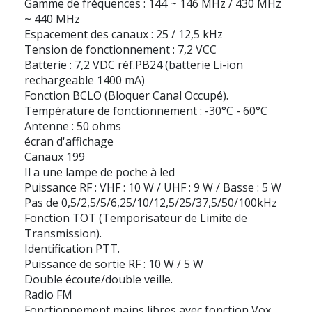
Gamme de fréquences : 144 ~ 146 MHz / 430 MHz
~ 440 MHz
Espacement des canaux : 25 / 12,5 kHz
Tension de fonctionnement : 7,2 VCC
Batterie : 7,2 VDC réf.PB24 (batterie Li-ion
rechargeable 1400 mA)
Fonction BCLO (Bloquer Canal Occupé).
Température de fonctionnement : -30°C - 60°C
Antenne : 50 ohms
écran d'affichage
Canaux 199
Il a une lampe de poche à led
Puissance RF : VHF : 10 W / UHF : 9 W / Basse : 5 W
Pas de 0,5/2,5/5/6,25/10/12,5/25/37,5/50/100kHz
Fonction TOT (Temporisateur de Limite de
Transmission).
Identification PTT.
Puissance de sortie RF : 10 W / 5 W
Double écoute/double veille.
Radio FM
Fonctionnement mains libres avec fonction Vox.