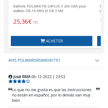
Batterie POLMAR PB-24PLUS 3 200 mAh pour
POLM
walkies DB-10 MKII et DB-5 MK
Walk
25,36
€
14
TTC
ACHETER
AVIS POLMARDB5MKIIKIT01
José RMA
06-12-2022 | 23:53
Lo que no me gusta es que las instrucciones
no están en español, por lo demás van muy
bien.