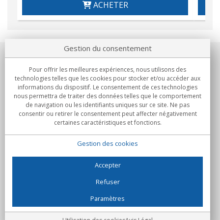
ACHETER
Gestion du consentement
Notre société
Pour offrir les meilleures expériences, nous utilisons des
technologies telles que les cookies pour stocker et/ou accéder aux
Engagements
informations du dispositif. Le consentement de ces technologies
nous permettra de traiter des données telles que le comportement
de navigation ou les identifiants uniques sur ce site. Ne pas
Achats
consentir ou retirer le consentement peut affecter négativement
certaines caractéristiques et fonctions.
Collectivités
Gestion des cookies
Partenaires
Informations
Accepter
Refuser
Paramètres
C/Flassaders, 13, Nave 6, 08130 Santa Perpètua de Mogoda
(Barcelone) - Espagne
Folie Numérique - Tous droits réservés
Avis Légal