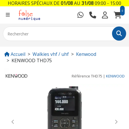
HORAIRES SPÉCIAUX DE
01/08
AU
31/08
09:00 - 15:00
0
Accueil
Walkies vhf / uhf
Kenwood
KENWOOD THD75
Référence
THD75
|
KENWOOD
Previous
Next