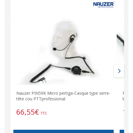
Nauzer PIN59K Micro pertiga-Casque type serre-
FALK
tête cou PTTprofessional
band
66,55
€
10
TTC