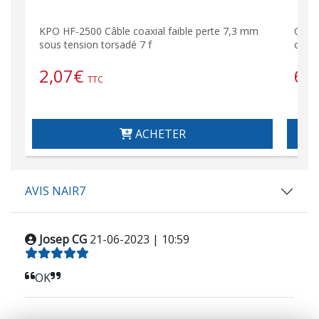
KPO HF-2500 Câble coaxial faible perte 7,3 mm
Câble
sous tension torsadé 7 f
cond
2,07
€
6,
TTC
ACHETER
AVIS NAIR7
Josep CG
21-06-2023 | 10:59
OK