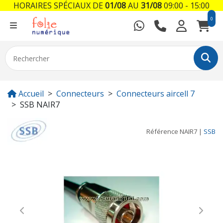
HORAIRES SPÉCIAUX DE
01/08
AU
31/08
09:00 - 15:00
0
Accueil
Connecteurs
Connecteurs aircell 7
SSB NAIR7
Référence
NAIR7
|
SSB
Previous
Next