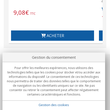
and 
9,08
€
TTC
10
ACHETER
Gestion du consentement
Notre société
Pour offrir les meilleures expériences, nous utilisons des
technologies telles que les cookies pour stocker et/ou accéder aux
Engagements
informations du dispositif. Le consentement de ces technologies
nous permettra de traiter des données telles que le comportement
de navigation ou les identifiants uniques sur ce site. Ne pas
Achats
consentir ou retirer le consentement peut affecter négativement
certaines caractéristiques et fonctions.
Collectivités
Gestion des cookies
Partenaires