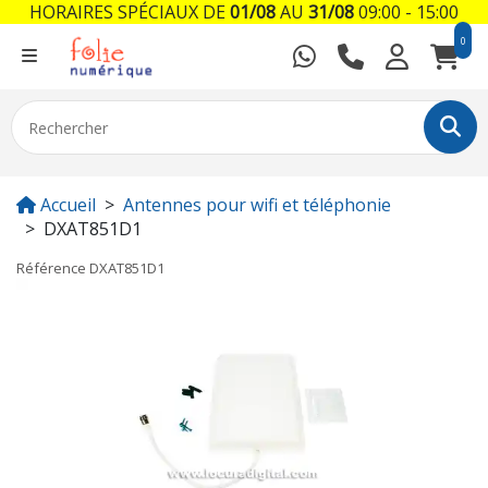
HORAIRES SPÉCIAUX DE
01/08
AU
31/08
09:00 - 15:00
0
Accueil
Antennes pour wifi et téléphonie
DXAT851D1
Référence
DXAT851D1