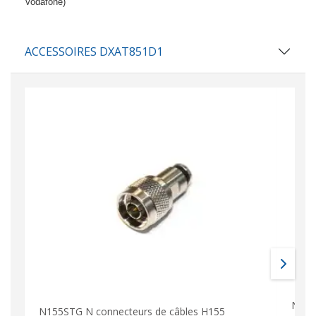
Vodafone)
ACCESSOIRES DXAT851D1
N-AI
N155STG N connecteurs de câbles H155