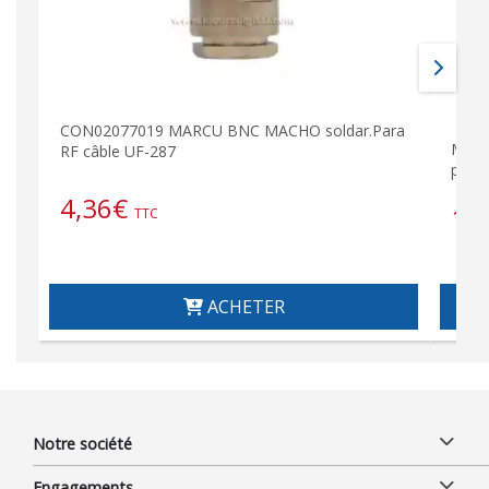
CON02077019 MARCU BNC MACHO soldar.Para
M&am
RF câble UF-287
pour
4,36
€
10
TTC
ACHETER
Notre société
Engagements