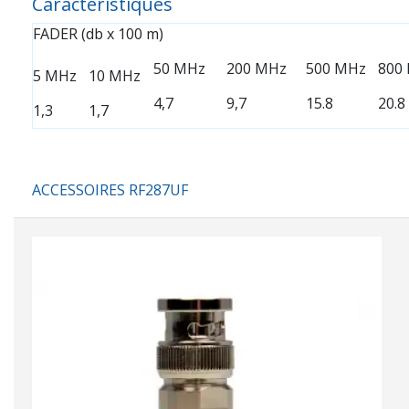
Caractéristiques
FADER
(db x 100 m)
50 MHz
200 MHz
500 MHz
800
5 MHz
10 MHz
4,7
9,7
15.8
20.8
1,3
1,7
ACCESSOIRES RF287UF