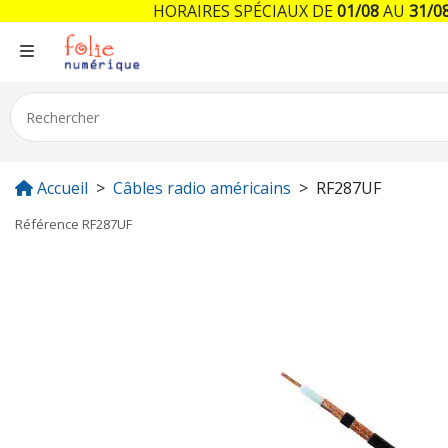
HORAIRES SPÉCIAUX DE
01/08
AU
31/0
Accueil
Câbles radio américains
RF287UF
Référence
RF287UF