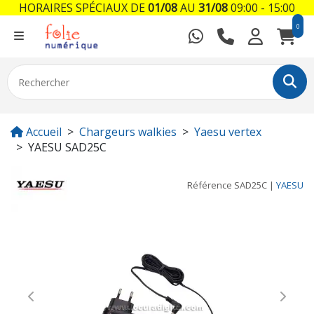
HORAIRES SPÉCIAUX DE
01/08
AU
31/08
09:00 - 15:00
0
Accueil
Chargeurs walkies
Yaesu vertex
YAESU SAD25C
Référence
SAD25C
|
YAESU
Previous
Next