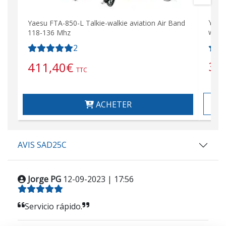
YAESU
Yaesu FTA-850-L Talkie-walkie aviation Air Band
walki
118-136 Mhz
2
38
411,40
€
TTC
ACHETER
AVIS SAD25C
Jorge PG
12-09-2023 | 17:56
Servicio rápido.