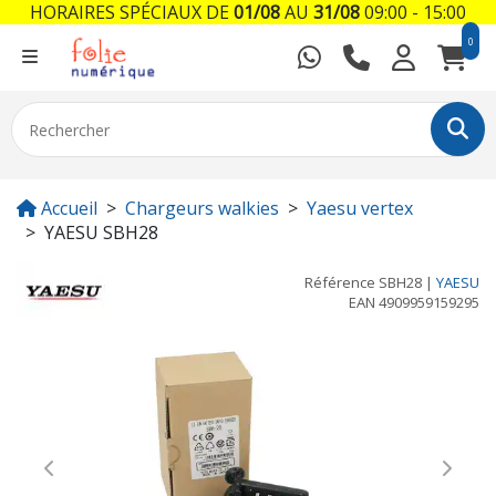
HORAIRES SPÉCIAUX DE
01/08
AU
31/08
09:00 - 15:00
0
Accueil
Chargeurs walkies
Yaesu vertex
YAESU SBH28
Référence
SBH28
|
YAESU
EAN
4909959159295
Previous
Next