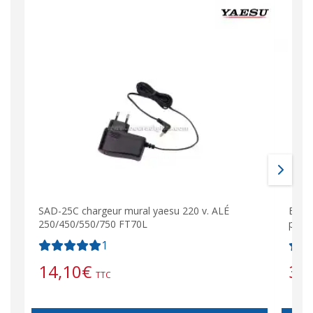
SAD-25C chargeur mural yaesu 220 v. ALÉ
Batte
250/450/550/750 FT70L
pour
1
14,10
€
39
TTC