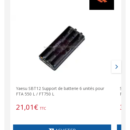
Yaesu SBT12 Support de batterie 6 unités pour
SD12 
FTA 550 L / FT750 L
FT75
21,01
€
38
TTC