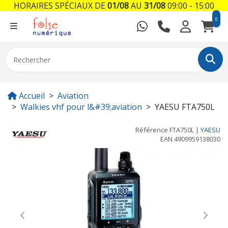
HORAIRES SPÉCIAUX DE
01/08
AU
31/08
09:00 - 15:00
0
Accueil
Aviation
Walkies vhf pour l&#39;aviation
YAESU FTA750L
Référence
FTA750L
|
YAESU
EAN
4909959138030
Previous
Next