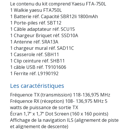
Le contenu du kit comprend Yaesu FTA-750L
1 Walkie
yaesu FTA750L
1 Batterie
réf.
Capacité
SBR12li
1800mAh
1 Porte-piles
réf. SBT12
1 Câble adaptateur
réf. SCU15
1 Chargeur Briquet
réf. SSD10A
1 Antenne
réf. SRA13A
1 chargeur mural
réf. SAD11C
1 Casserole
réf. SBH11
1 Clip ceinture
réf. SHB11
1 câble USB
réf. T9101606
1 Ferrite
réf. L9190192
Les caractéristiques
Fréquence TX (transmission) 118-136,975 MHz
Fréquence RX (réception) 108- 136,975 MHz 5
watts de puissance de sortie TX
Écran 1,7" x 1,7" Dot Screen (160 x 160 points)
Affichage de la navigation ILS (alignement de piste
et alignement de descente)