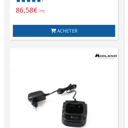
86,58
€
TTC
ACHETER