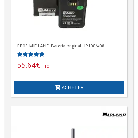
PB08 MIDLAND Bateria original HP108/408
1
55,64
€
TTC
ACHETER