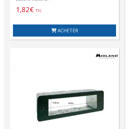
1,82
€
TTC
ACHETER