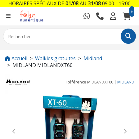
HORAIRES SPÉCIAUX DE
01/08
AU
31/08
09:00 - 15:00
0
Accueil
Walkies gratuites
Midland
MIDLAND MIDLANDXT60
Référence
MIDLANDXT60
|
MIDLAND
Previous
Next