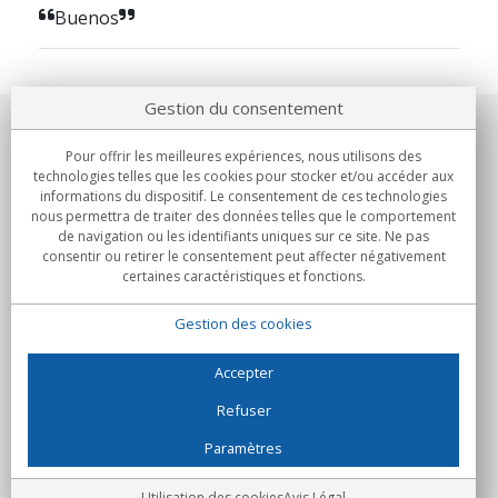
Buenos
Gestion du consentement
Notre société
Pour offrir les meilleures expériences, nous utilisons des
technologies telles que les cookies pour stocker et/ou accéder aux
Engagements
informations du dispositif. Le consentement de ces technologies
nous permettra de traiter des données telles que le comportement
de navigation ou les identifiants uniques sur ce site. Ne pas
Achats
consentir ou retirer le consentement peut affecter négativement
certaines caractéristiques et fonctions.
Collectivités
Gestion des cookies
Partenaires
Informations
Accepter
Refuser
Paramètres
C/Flassaders, 13, Nave 6, 08130 Santa Perpètua de Mogoda
(Barcelone) - Espagne
Folie Numérique - Tous droits réservés
Avis Légal
Utilisation des cookies
Avis Légal