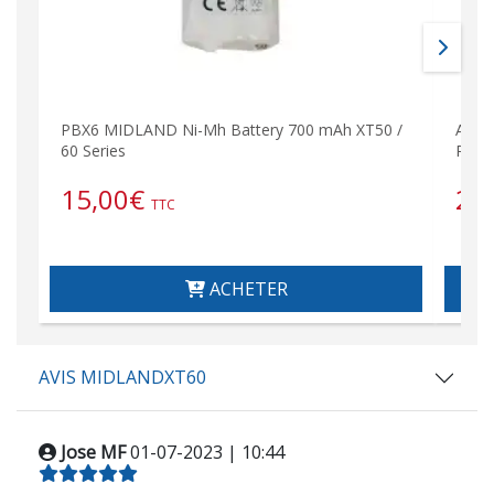
PBX6 MIDLAND Ni-Mh Battery 700 mAh XT50 /
AMB 
60 Series
Perti
15,00
€
25
TTC
ACHETER
AVIS MIDLANDXT60
Jose MF
01-07-2023 | 10:44