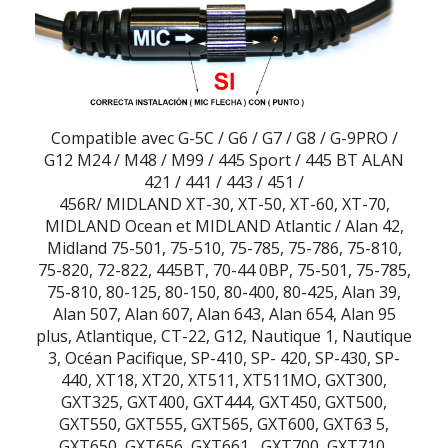
Compatible avec G-5C / G6 / G7 / G8 / G-9PRO /
G12 M24 / M48 / M99 / 445 Sport / 445 BT ALAN
421 / 441 / 443 / 451 /
456R/ MIDLAND XT-30, XT-50, XT-60, XT-70,
MIDLAND Ocean et MIDLAND Atlantic / Alan 42,
Midland 75-501, 75-510, 75-785, 75-786, 75-810,
75-820, 72-822, 445BT, 70-44 0BP, 75-501, 75-785,
75-810, 80-125, 80-150, 80-400, 80-425, Alan 39,
Alan 507, Alan 607, Alan 643, Alan 654, Alan 95
plus, Atlantique, CT-22, G12, Nautique 1, Nautique
3, Océan Pacifique, SP-410, SP- 420, SP-430, SP-
440, XT18, XT20, XT511, XT511MO, GXT300,
GXT325, GXT400, GXT444, GXT450, GXT500,
GXT550, GXT555, GXT565, GXT600, GXT63 5,
GXT650, GXT656, GXT661 , GXT700, GXT710,