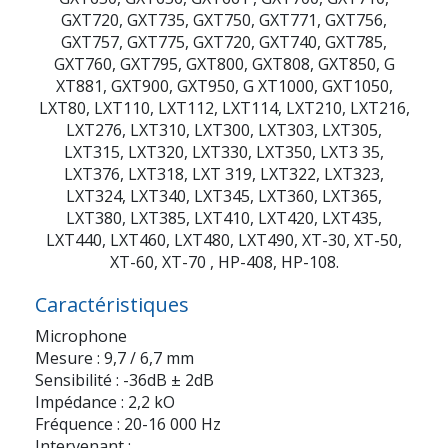
GXT720, GXT735, GXT750, GXT771, GXT756,
GXT757, GXT775, GXT720, GXT740, GXT785,
GXT760, GXT795, GXT800, GXT808, GXT850, G
XT881, GXT900, GXT950, G XT1000, GXT1050,
LXT80, LXT110, LXT112, LXT114, LXT210, LXT216,
LXT276, LXT310, LXT300, LXT303, LXT305,
LXT315, LXT320, LXT330, LXT350, LXT3 35,
LXT376, LXT318, LXT 319, LXT322, LXT323,
LXT324, LXT340, LXT345, LXT360, LXT365,
LXT380, LXT385, LXT410, LXT420, LXT435,
LXT440, LXT460, LXT480, LXT490, XT-30, XT-50,
XT-60, XT-70 , HP-408, HP-108.
Caractéristiques
Microphone
Mesure : 9,7 / 6,7 mm
Sensibilité : -36dB ± 2dB
Impédance : 2,2 kO
Fréquence : 20-16 000 Hz
Intervenant
: