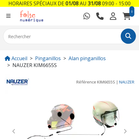
HORAIRES SPÉCIAUX DE
01/08
AU
31/08
09:00 - 15:00
0
Accueil
Pinganillos
Alan pinganillos
NAUZER KIM6655S
Référence
KIM6655S
|
NAUZER
Previous
Next