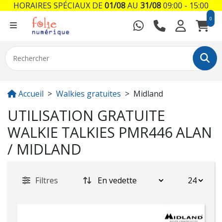
HORAIRES SPÉCIAUX DE
01/08
AU
31/08
09:00 - 15:00
0
Accueil
Walkies gratuites
Midland
UTILISATION GRATUITE
WALKIE TALKIES PMR446 ALAN
/ MIDLAND
Filtres