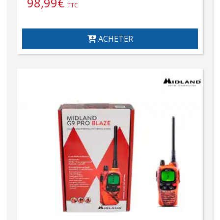
98,99
€
TTC
ACHETER