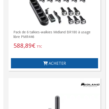
Pack de 6 talkies-walkies Midland BR180 à usage
libre PMR446
588,89
€
TTC
ACHETER