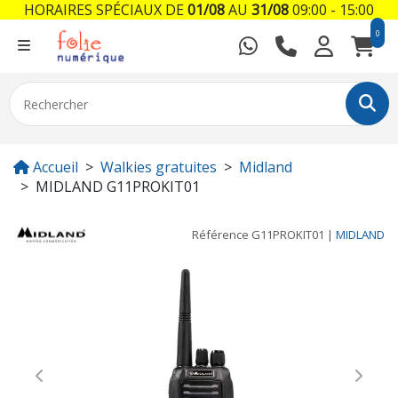
HORAIRES SPÉCIAUX DE
01/08
AU
31/08
09:00 - 15:00
0
Accueil
Walkies gratuites
Midland
MIDLAND G11PROKIT01
Référence
G11PROKIT01
|
MIDLAND
Previous
Next