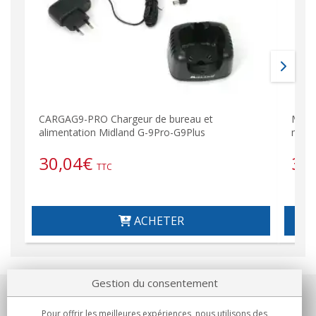
CARGAG9-PRO Chargeur de bureau et
MIDL
alimentation Midland G-9Pro-G9Plus
modè
30,04
€
37
TTC
ACHETER
Gestion du consentement
Notre société
Pour offrir les meilleures expériences, nous utilisons des