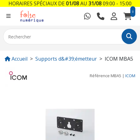
HORAIRES SPÉCIAUX DE
01/08
AU
31/08
09:00 - 15:00
0
Accueil
Supports d&#39;émetteur
ICOM MBA5
Référence
MBA5
|
ICOM