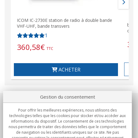
ICOM IC-2730E station de radio à double bande
biba
VHF-UHF, bande transvers
cont
1
39
360,58
€
TTC
ACHETER
Gestion du consentement
Notre société
Pour offrir les meilleures expériences, nous utilisons des
technologies telles que les cookies pour stocker et/ou accéder aux
Engagements
informations du dispositif. Le consentement de ces technologies
nous permettra de traiter des données telles que le comportement
de navigation ou les identifiants uniques sur ce site. Ne pas
Achats
consentir ou retirer le consentement peut affecter négativement