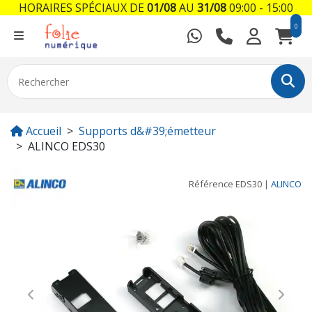
HORAIRES SPÉCIAUX DE
01/08
AU
31/08
09:00 - 15:00
0
Accueil
Supports d&#39;émetteur
ALINCO EDS30
Référence
EDS30
|
ALINCO
Previous
Next