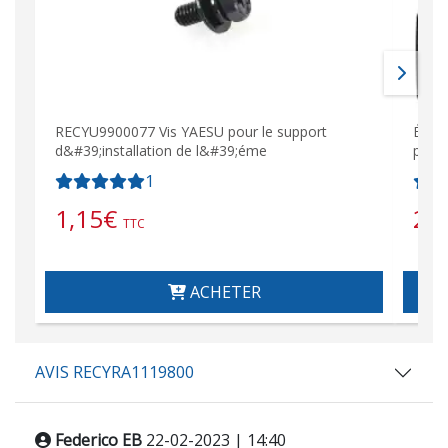
RECYU9900077 Vis YAESU pour le support
Émet
d&#39;installation de l&#39;éme
puiss
1
1,15
€
26
TTC
ACHETER
AVIS RECYRA1119800
Federico EB
22-02-2023 | 14:40