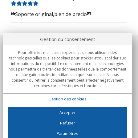
Soporte original,bien de precio
Gestion du consentement
Notre société
Pour offrir les meilleures expériences, nous utilisons des
technologies telles que les cookies pour stocker et/ou accéder aux
Engagements
informations du dispositif. Le consentement de ces technologies
nous permettra de traiter des données telles que le comportement
de navigation ou les identifiants uniques sur ce site. Ne pas
Achats
consentir ou retirer le consentement peut affecter négativement
certaines caractéristiques et fonctions.
Collectivités
Gestion des cookies
Partenaires
Informations
Accepter
Refuser
Paramètres
C/Flassaders, 13, Nave 6, 08130 Santa Perpètua de Mogoda