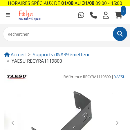
HORAIRES SPÉCIAUX DE
01/08
AU
31/08
09:00 - 15:00
0
Accueil
Supports d&#39;émetteur
YAESU RECYRA1119800
Référence
RECYRA1119800
|
YAESU
Previous
Next