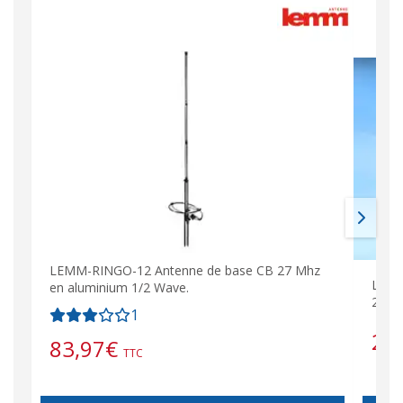
LEMM-RINGO-12 Antenne de base CB 27 Mhz
LEMM
en aluminium 1/2 Wave.
27 M
1
24
83,97
€
TTC