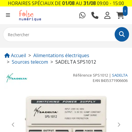
HORAIRES SPÉCIAUX DE
01/08
AU
31/08
09:00 - 15:00
0
Accueil
Alimentations électriques
Sources telecom
SADELTA SPS1012
Référence
SPS1012
|
SADELTA
EAN
8435371906606
Previous
Next