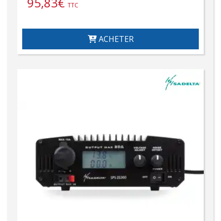
95,83
€
TTC
ACHETER