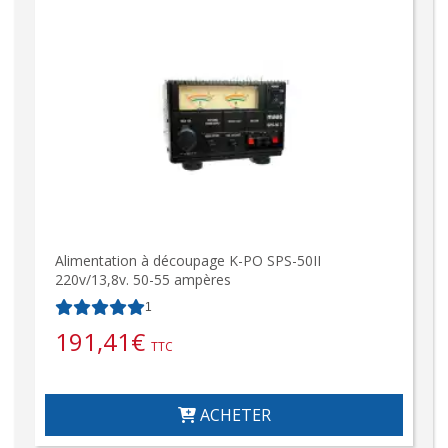
Alimentation à découpage K-PO SPS-50II
220v/13,8v. 50-55 ampères
1
191,41
€
TTC
ACHETER