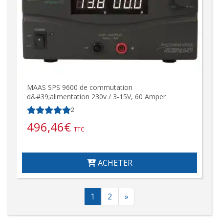
MAAS SPS 9600 de commutation
d&#39;alimentation 230v / 3-15V, 60 Amper
2
496,46
€
TTC
ACHETER
1
2
»