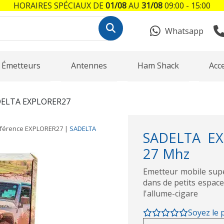
HORAIRES SPÉCIAUX DE
01/08
AU
31/08
09:00 - 15:00
Whatsapp
Émetteurs
Antennes
Ham Shack
Acc
ELTA EXPLORER27
férence
EXPLORER27
|
SADELTA
SADELTA EX
27 Mhz
Emetteur mobile sup
dans de petits espace
l'allume-cigare
Soyez le 