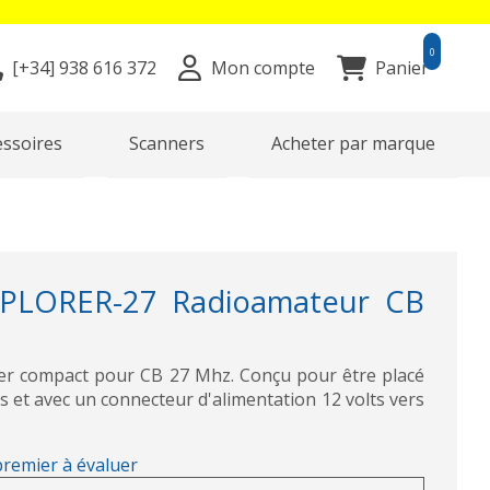
0
[+34]
938 616 372
Mon compte
Panier
essoires
Scanners
Acheter par marque
PLORER-27 Radioamateur CB
er compact pour CB 27 Mhz. Conçu pour être placé
s et avec un connecteur d'alimentation 12 volts vers
premier à évaluer