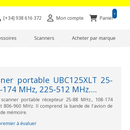
0
[+34]
938 616 372
Mon compte
Panier
essoires
Scanners
Acheter par marque
nner portable UBC125XLT 25-
-174 MHz, 225-512 MHz....
scanner portable récepteur 25-88 MHz., 108-174
 806-960 MHz. Il comprend la bande de l'avion de
x de mémoire.
premier à évaluer