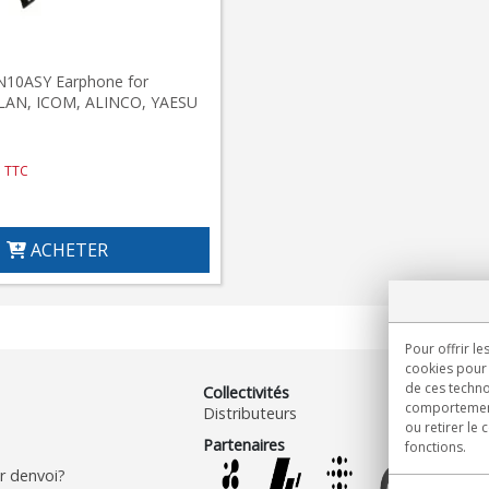
10ASY Earphone for
ALAN, ICOM, ALINCO, YAESU
TTC
ACHETER
Pour offrir le
cookies pour 
de ces techno
Collectivités
comportement 
Distributeurs
ou retirer le
Partenaires
fonctions.
 denvoi?