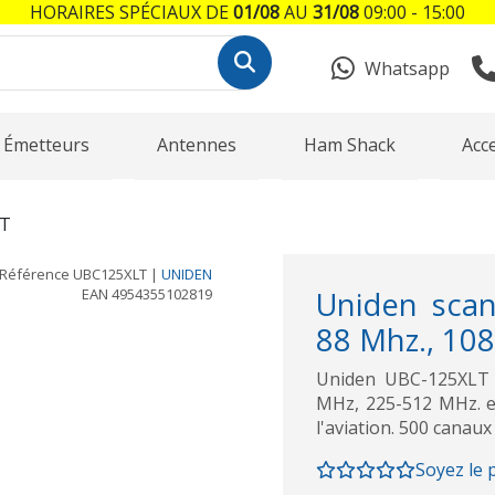
HORAIRES SPÉCIAUX DE
01/08
AU
31/08
09:00 - 15:00
Whatsapp
Émetteurs
Antennes
Ham Shack
Acc
LT
Référence
UBC125XLT
|
UNIDEN
EAN
4954355102819
Uniden sca
88 Mhz., 108
Uniden UBC-125XLT 
MHz, 225-512 MHz. et
l'aviation. 500 canau
Soyez le 