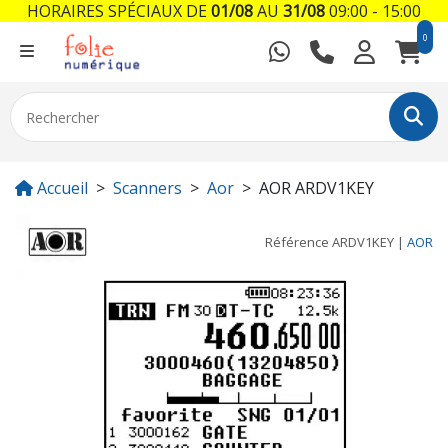
HORAIRES SPÉCIAUX DE
01/08
AU
31/08
09:00 - 15:00
0
Accueil
Scanners
Aor
AOR ARDV1KEY
Référence
ARDV1KEY
|
AOR