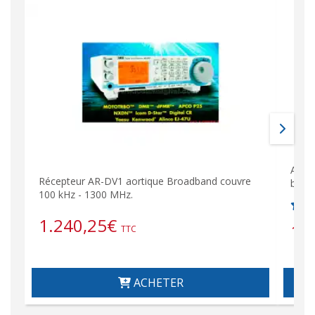
AOR 
Récepteur AR-DV1 aortique Broadband couvre
band
100 kHz - 1300 MHz.
1.240,25
€
1.
TTC
ACHETER