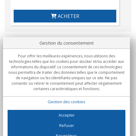
ACHETER
Gestion du consentement
Notre société
Pour offrir les meilleures expériences, nous utilisons des
technologies telles que les cookies pour stocker et/ou accéder aux
Engagements
informations du dispositif. Le consentement de ces technologies
nous permettra de traiter des données telles que le comportement
de navigation ou les identifiants uniques sur ce site. Ne pas
Achats
consentir ou retirer le consentement peut affecter négativement
certaines caractéristiques et fonctions.
Collectivités
Gestion des cookies
Partenaires
Informations
Accepter
Refuser
Paramètres