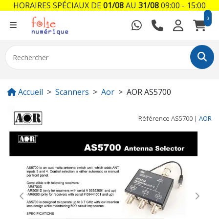
HORAIRES SPÉCIAUX DE
01/08
AU
31/08
09:00 - 15:00
0
Accueil
Scanners
Aor
AOR AS5700
Référence
AS5700
|
AOR
Previous
Next