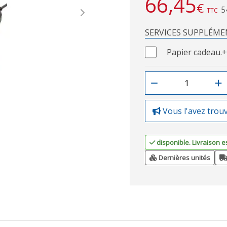
66,45
€
5
TTC
Next
SERVICES SUPPLÉME
Papier cadeau.
+
Vous l'avez trou
disponible. Livraison e
Dernières unités