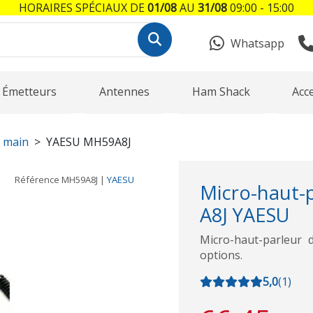
HORAIRES SPÉCIAUX DE
01/08
AU
31/08
09:00 - 15:00
Whatsapp
Émetteurs
Antennes
Ham Shack
Acc
 main
YAESU MH59A8J
Référence
MH59A8J
|
YAESU
Micro-haut
A8J YAESU
Micro-haut-parleur 
options.
5,0
(
1
)