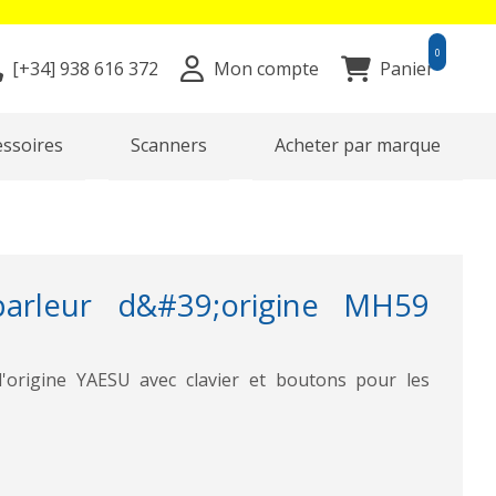
0
[+34]
938 616 372
Mon compte
Panier
essoires
Scanners
Acheter par marque
-parleur d&#39;origine MH59
d'origine YAESU avec clavier et boutons pour les