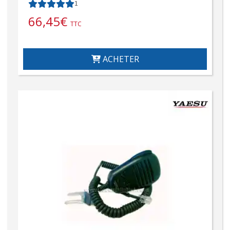
1
66,45
€
TTC
ACHETER