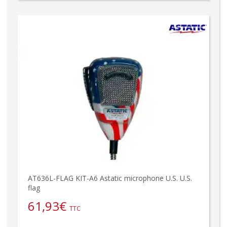
AT636L-FLAG KIT-A6 Astatic microphone U.S. U.S.
flag
61,93
€
TTC