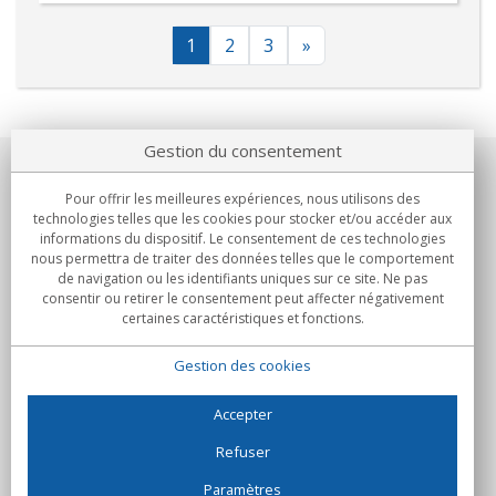
1
2
3
»
Gestion du consentement
Notre société
Pour offrir les meilleures expériences, nous utilisons des
technologies telles que les cookies pour stocker et/ou accéder aux
Engagements
informations du dispositif. Le consentement de ces technologies
nous permettra de traiter des données telles que le comportement
de navigation ou les identifiants uniques sur ce site. Ne pas
Achats
consentir ou retirer le consentement peut affecter négativement
certaines caractéristiques et fonctions.
Collectivités
Gestion des cookies
Partenaires
Informations
Accepter
Refuser
Paramètres