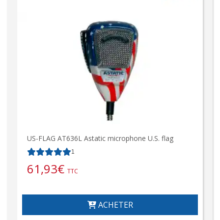
US-FLAG AT636L Astatic microphone U.S. flag
1
61,93
€
TTC
ACHETER