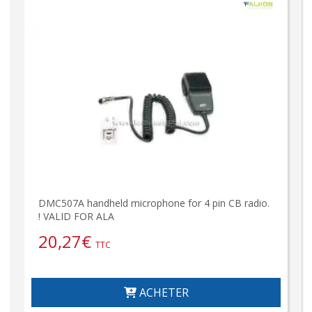
DMC507A handheld microphone for 4 pin CB radio.
! VALID FOR ALA
20,27
€
TTC
ACHETER