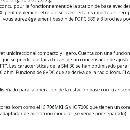
 conçu pour le fonctionnement de la station de base avec 
30 peut également être utilisé avec certains émetteurs-récept
, vous aurez également besoin de l'OPC 589 à 8 broches po
t unidireccional compacto y ligero. Cuenta con una función d
o que se puede ajustar a través de un condensador de ajuste 
T". Las características de la SM 30 se han optimizado para
00 ohm. Funciona de 8VDC que se deriva de la radio Icom. El c
diseñado para la operación de la estación base con transcep
tores Icom como el IC 706MKIIG y IC 7000 que tienen un con
e adaptador de micrófono modular (se vende por separado).