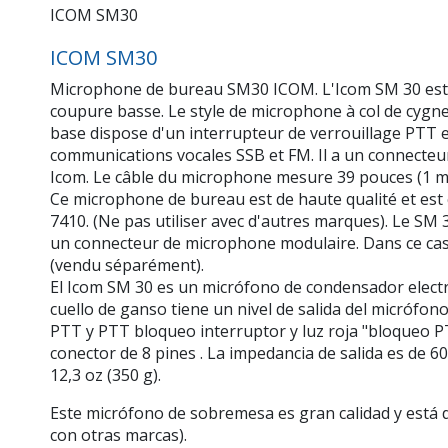
ICOM SM30
ICOM SM30
Microphone de bureau SM30 ICOM. L'Icom SM 30 est un
coupure basse. Le style de microphone à col de cygne
base dispose d'un interrupteur de verrouillage PTT e
communications vocales SSB et FM. Il a un connecteur 
Icom. Le câble du microphone mesure 39 pouces (1 m) 
Ce microphone de bureau est de haute qualité et est
7410. (Ne pas utiliser avec d'autres marques). Le SM 
un connecteur de microphone modulaire. Dans ce cas
(vendu séparément).
El Icom SM 30 es un micrófono de condensador electre
cuello de ganso tiene un nivel de salida del micrófon
PTT y PTT bloqueo interruptor y luz roja "bloqueo PT
conector de 8 pines . La impedancia de salida es de 6
12,3 oz (350 g).
Este micrófono de sobremesa es gran calidad y está 
con otras marcas).