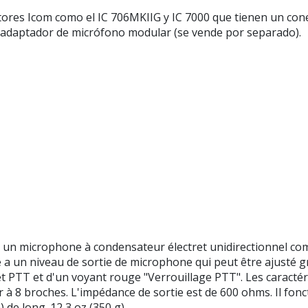
tores Icom como el IC 706MKIIG y IC 7000 que tienen un con
e adaptador de micrófono modular (se vende por separado).
 microphone à condensateur électret unidirectionnel compac
 a un niveau de sortie de microphone qui peut être ajusté 
t PTT et d'un voyant rouge "Verrouillage PTT". Les caractér
à 8 broches. L'impédance de sortie est de 600 ohms. Il fonct
de long. 12,3 oz (350 g)