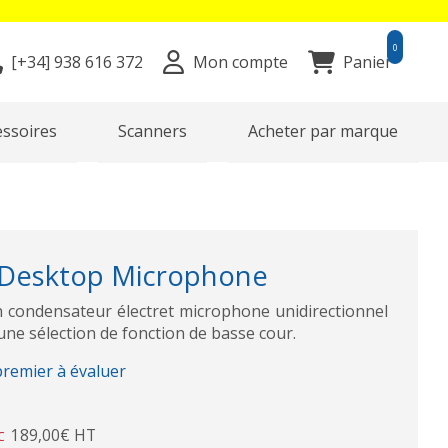
0
[+34]
938 616 372
Mon compte
Panier
essoires
Scanners
Acheter par marque
Desktop Microphone
 condensateur électret microphone unidirectionnel
 une sélection de fonction de basse cour.
premier à évaluer
189,00€ HT
C