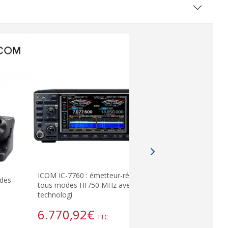
ICOM IC-7760 : émetteur-récepteur
ndes
tous modes HF/50 MHz avec
ICOM IC 71
technologi
928,0
6.770,92
€
TTC