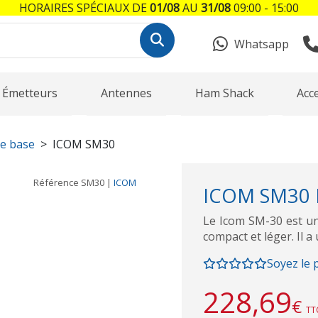
HORAIRES SPÉCIAUX DE
01/08
AU
31/08
09:00 - 15:00
Whatsapp
Émetteurs
Antennes
Ham Shack
Acc
e base
ICOM SM30
Référence
SM30
|
ICOM
ICOM SM30 
Le Icom SM-30 est un
compact et léger. Il a
Soyez le 
228,69
€
TT