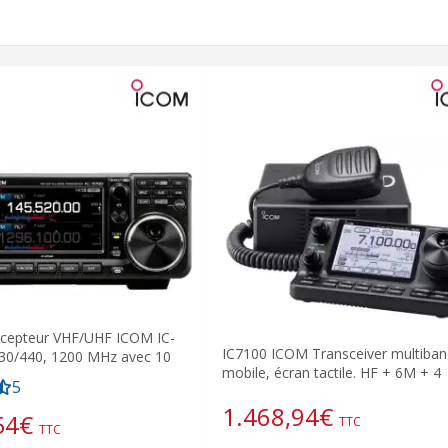
écepteur VHF/UHF ICOM IC-
IC7100 ICOM Transceiver multiba
430/440, 1200 MHz avec 10
mobile, écran tactile. HF + 6M + 4
5
1.468,94
€
54
€
TTC
TTC