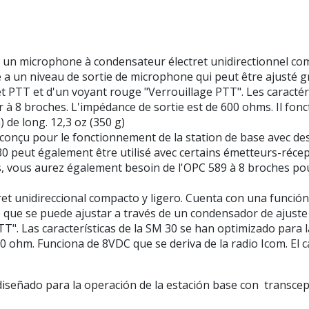
 microphone à condensateur électret unidirectionnel compac
 a un niveau de sortie de microphone qui peut être ajusté 
t PTT et d'un voyant rouge "Verrouillage PTT". Les caractér
à 8 broches. L'impédance de sortie est de 600 ohms. Il fonct
de long. 12,3 oz (350 g)
 conçu pour le fonctionnement de la station de base avec 
30 peut également être utilisé avec certains émetteurs-récept
, vous aurez également besoin de l'OPC 589 à 8 broches po
t unidireccional compacto y ligero. Cuenta con una función d
o que se puede ajustar a través de un condensador de ajuste 
T". Las características de la SM 30 se han optimizado para
00 ohm. Funciona de 8VDC que se deriva de la radio Icom. El c
diseñado para la operación de la estación base con transcep