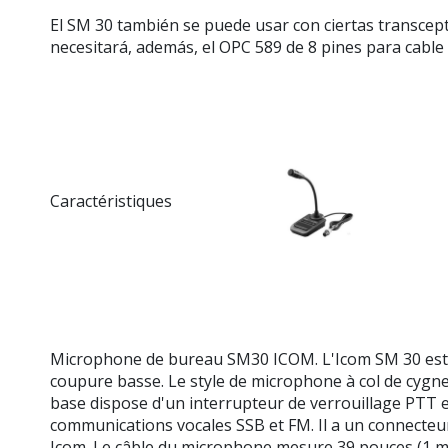
El SM 30 también se puede usar con ciertas transcep
necesitará, además, el OPC 589 de 8 pines para cabl
Caractéristiques
Microphone de bureau SM30 ICOM. L'Icom SM 30 est un
coupure basse. Le style de microphone à col de cygne
base dispose d'un interrupteur de verrouillage PTT e
communications vocales SSB et FM. Il a un connecteur 
Icom. Le câble du microphone mesure 39 pouces (1 m) 