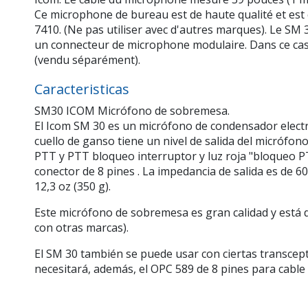
Ce microphone de bureau est de haute qualité et est
7410. (Ne pas utiliser avec d'autres marques). Le SM 
un connecteur de microphone modulaire. Dans ce cas
(vendu séparément).
Caracteristicas
SM30 ICOM Micrófono de sobremesa.
El Icom SM 30 es un micrófono de condensador electre
cuello de ganso tiene un nivel de salida del micrófon
PTT y PTT bloqueo interruptor y luz roja "bloqueo PT
conector de 8 pines . La impedancia de salida es de 6
12,3 oz (350 g).
Este micrófono de sobremesa es gran calidad y está 
con otras marcas).
El SM 30 también se puede usar con ciertas transcep
necesitará, además, el OPC 589 de 8 pines para cabl