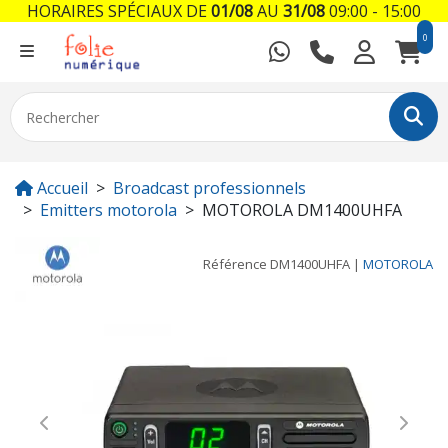
HORAIRES SPÉCIAUX DE
01/08
AU
31/08
09:00 - 15:00
0
Accueil
Broadcast professionnels
Emitters motorola
MOTOROLA DM1400UHFA
Référence
DM1400UHFA
|
MOTOROLA
Previous
Next