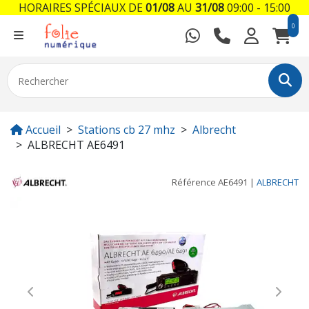
HORAIRES SPÉCIAUX DE
01/08
AU
31/08
09:00 - 15:00
0
Accueil
Stations cb 27 mhz
Albrecht
ALBRECHT AE6491
Référence
AE6491
|
ALBRECHT
Previous
Next