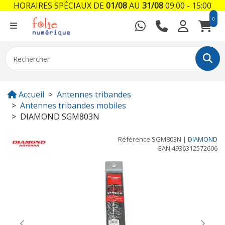
HORAIRES SPÉCIAUX DE
01/08
AU
31/08
09:00 - 15:00
0
Accueil
Antennes tribandes
Antennes tribandes mobiles
DIAMOND SGM803N
Référence
SGM803N
|
DIAMOND
EAN
4936312572606