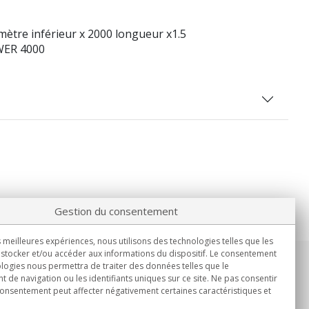
ètre inférieur x 2000 longueur x1.5
OWER 4000
Gestion du consentement
s meilleures expériences, nous utilisons des technologies telles que les
stocker et/ou accéder aux informations du dispositif. Le consentement
logies nous permettra de traiter des données telles que le
Informations
de navigation ou les identifiants uniques sur ce site. Ne pas consentir
Lun.-Ven. 9h00 - 15h00.
 consentement peut affecter négativement certaines caractéristiques et
Livraison en