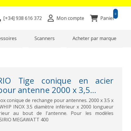
0
[+34]
938 616 372
Mon compte
Panier
essoires
Scanners
Acheter par marque
IO Tige conique en acier
pour antenne 2000 x 3,5...
ox conique de rechange pour antennes. 2000 x 3.5 x
WHIP INOX 3.5 diamètre inférieur x 2000 longueur
rieur au bout de l'antenne. Pour les modèles
ie SIRIO MEGAWATT 400