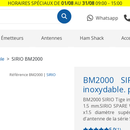
HORAIRES SPÉCIAUX DE
01/08
AU
31/08
09:00 - 15:00
Whatsapp
Émetteurs
Antennes
Ham Shack
Acc
le
SIRIO BM2000
Référence
BM2000
|
SIRIO
BM2000 SIR
inoxydable. 
BM2000 SIRIO Tige in
1.5 mm.SIRIO SPARE 
x1.5 diamètre supé
d'antenne de la sér
5,0
(
1
)