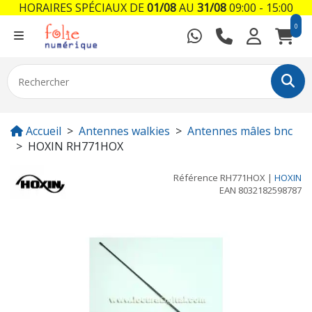
HORAIRES SPÉCIAUX DE
01/08
AU
31/08
09:00 - 15:00
0
Accueil
Antennes walkies
Antennes mâles bnc
HOXIN RH771HOX
Référence
RH771HOX
|
HOXIN
EAN
8032182598787