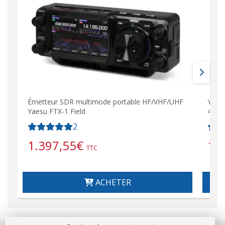
Émetteur SDR multimode portable HF/VHF/UHF
Yaesu
Yaesu FTX-1 Field
430 
2
1.397,55
€
1.
TTC
ACHETER