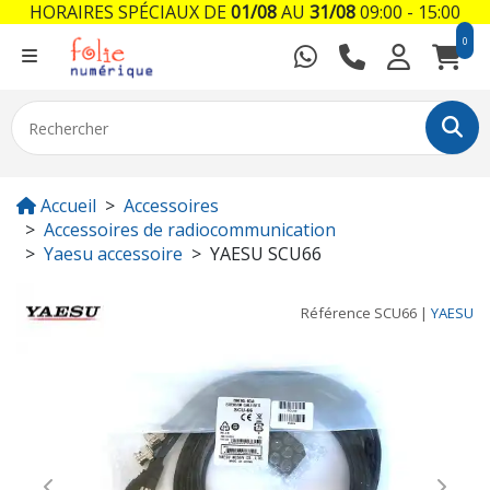
HORAIRES SPÉCIAUX DE
01/08
AU
31/08
09:00 - 15:00
0
Accueil
Accessoires
Accessoires de radiocommunication
Yaesu accessoire
YAESU SCU66
Référence
SCU66
|
YAESU