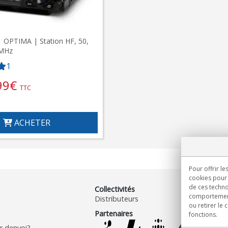
 OPTIMA | Station HF, 50,
 MHz
1
99
€
TTC
ACHETER
Pour offrir le
cookies pour 
de ces techno
Collectivités
comportement 
Distributeurs
ou retirer le
Partenaires
fonctions.
 denvoi?