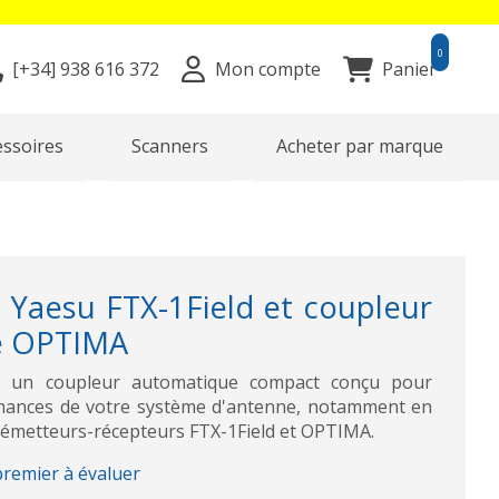
0
[+34]
938 616 372
Mon compte
Panier
essoires
Scanners
Acheter par marque
 Yaesu FTX-1Field et coupleur
e OPTIMA
t un coupleur automatique compact conçu pour
rmances de votre système d'antenne, notamment en
 émetteurs-récepteurs FTX-1Field et OPTIMA.
premier à évaluer