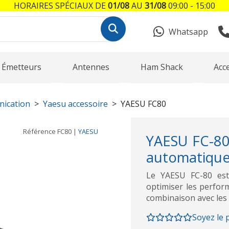
HORAIRES SPÉCIAUX DE
01/08
AU
31/08
09:00 - 15:00
Whatsapp
Émetteurs
Antennes
Ham Shack
Acc
nication
Yaesu accessoire
YAESU FC80
Référence
FC80
|
YAESU
YAESU FC-80
automatiqu
Le YAESU FC-80 es
optimiser les perfo
combinaison avec les
Soyez le 