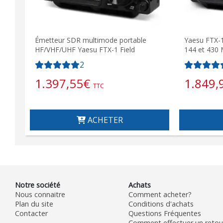
Émetteur SDR multimode portable
Yaesu FTX-1
HF/VHF/UHF Yaesu FTX-1 Field
144 et 430
2
1.397,55
€
1.849,
TTC
ACHETER
Notre société
Achats
Nous connaitre
Comment acheter?
Plan du site
Conditions d'achats
Contacter
Questions Fréquentes
Comment effectuer un retour