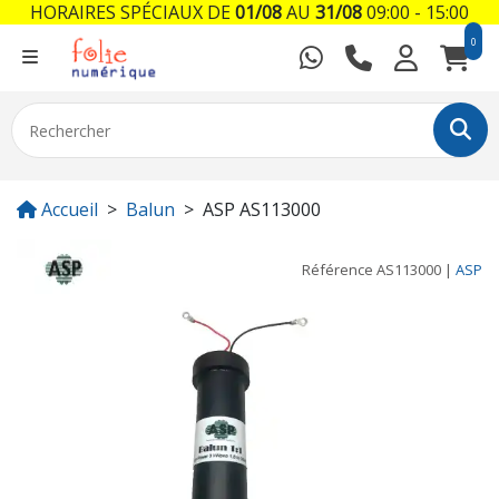
HORAIRES SPÉCIAUX DE
01/08
AU
31/08
09:00 - 15:00
0
Accueil
Balun
ASP AS113000
Référence
AS113000
|
ASP