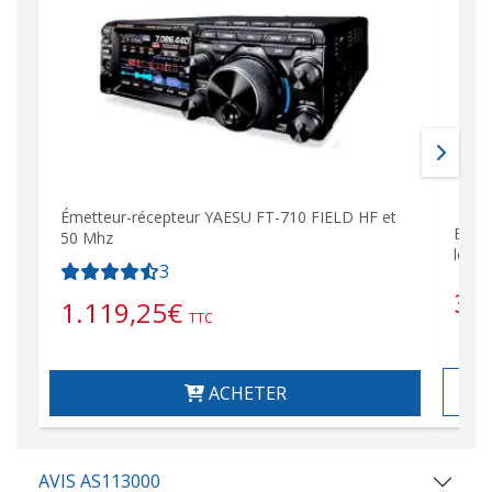
Émetteur-récepteur YAESU FT-710 FIELD HF et
BIDA
50 Mhz
longu
3
39
1.119,25
€
TTC
ACHETER
AVIS AS113000