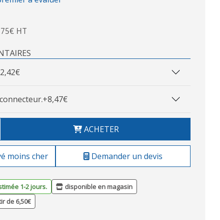
,75€ HT
NTAIRES
2,42€
connecteur.
+8,47€
ACHETER
vé moins cher
Demander un devis
stimée 1-2 jours.
disponible en magasin
tir de 6,50€