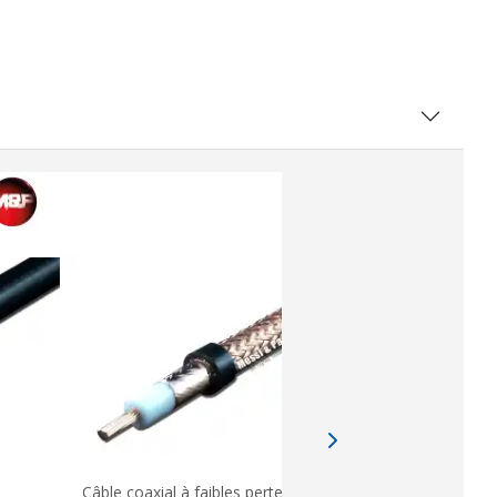
AIRCELL7 
Câble coaxial à faibles pertes
AERIALS R