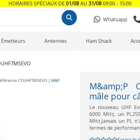
HORAIRES SPÉCIAUX DE
01/08
AU
31/08
09:00 - 15:00
Whatsapp
Émetteurs
Antennes
Ham Shack
Acc
OUHF7MSEVO
éférence
COUHF7MSEVO
|
M&P
M&amp;P C
mâle pour c
Le nouveau UHF Evol
6000 MHz, un PL259 
MHz.Jamais un PL n'
termes de performan
Soyez le 