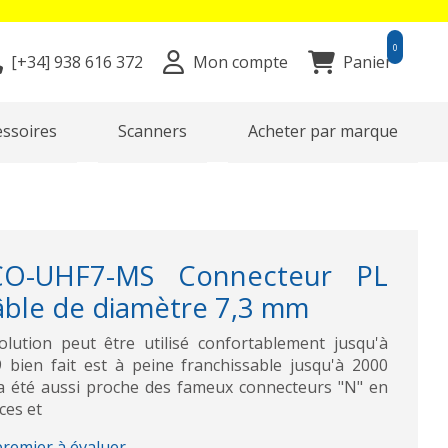
0
[+34]
938 616 372
Mon compte
Panier
essoires
Scanners
Acheter par marque
O-UHF7-MS Connecteur PL
âble de diamètre 7,3 mm
ution peut être utilisé confortablement jusqu'à
bien fait est à peine franchissable jusqu'à 2000
a été aussi proche des fameux connecteurs "N" en
ces et
premier à évaluer