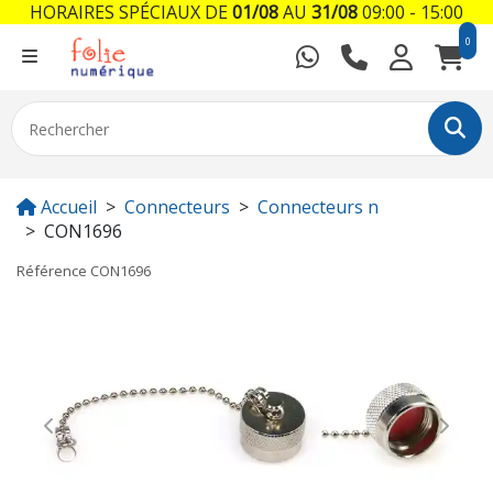
HORAIRES SPÉCIAUX DE
01/08
AU
31/08
09:00 - 15:00
0
Accueil
Connecteurs
Connecteurs n
CON1696
Référence
CON1696
Previous
Next