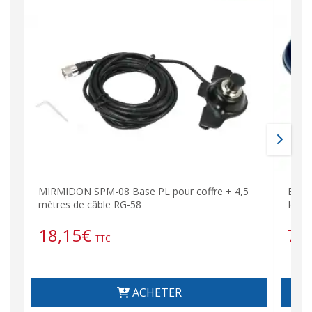
MIRMIDON SPM-08 Base PL pour coffre + 4,5
BM-4
mètres de câble RG-58
Ideal
18,15
€
71
TTC
ACHETER