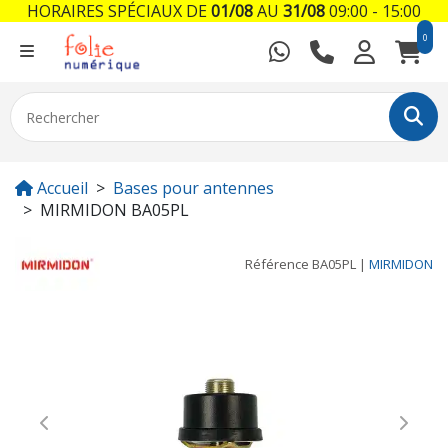
HORAIRES SPÉCIAUX DE
01/08
AU
31/08
09:00 - 15:00
0
Accueil
Bases pour antennes
MIRMIDON BA05PL
Référence
BA05PL
|
MIRMIDON
Previous
Next