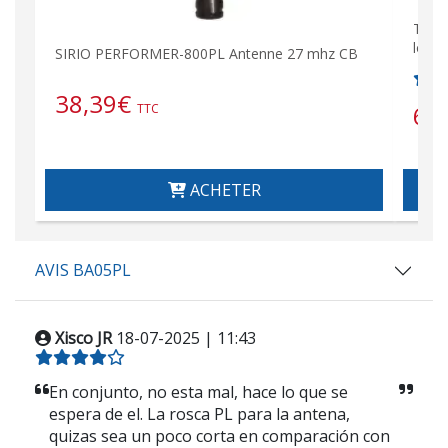
TURB
long
SIRIO PERFORMER-800PL Antenne 27 mhz CB
38,39
€
64
TTC
ACHETER
AVIS BA05PL
Xisco JR
18-07-2025 | 11:43
En conjunto, no esta mal, hace lo que se
espera de el. La rosca PL para la antena,
quizas sea un poco corta en comparación con