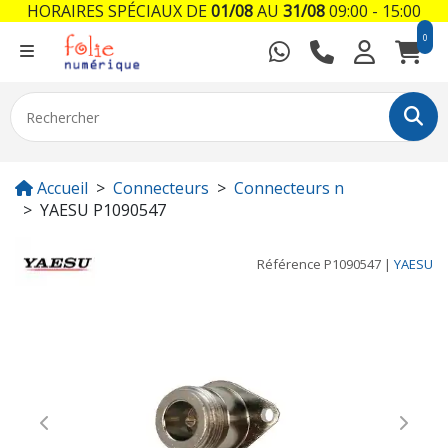
HORAIRES SPÉCIAUX DE
01/08
AU
31/08
09:00 - 15:00
0
Accueil
Connecteurs
Connecteurs n
YAESU P1090547
Référence
P1090547
|
YAESU
Previous
Next