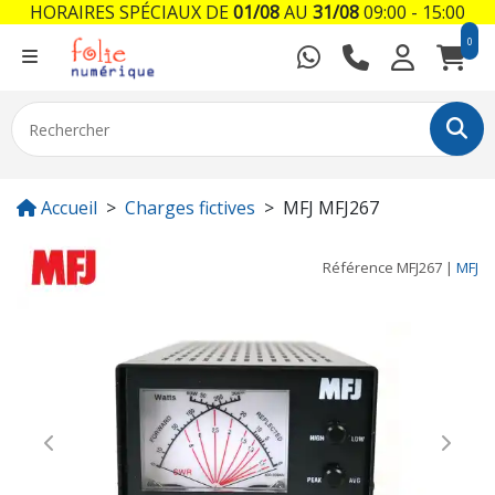
HORAIRES SPÉCIAUX DE
01/08
AU
31/08
09:00 - 15:00
0
Accueil
Charges fictives
MFJ MFJ267
Référence
MFJ267
|
MFJ
Previous
Next