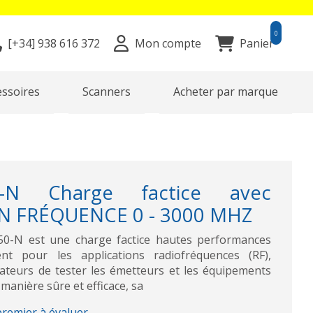
0
[+34]
938 616 372
Mon compte
Panier
essoires
Scanners
Acheter par marque
0-N Charge factice avec
 N FRÉQUENCE 0 - 3000 MHZ
0-N est une charge factice hautes performances
nt pour les applications radiofréquences (RF),
sateurs de tester les émetteurs et les équipements
anière sûre et efficace, sa
premier à évaluer