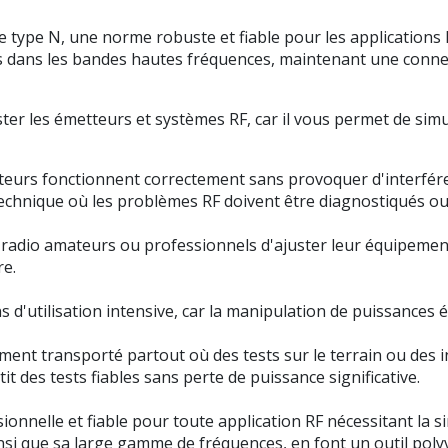
e type N, une norme robuste et fiable pour les applications
s dans les bandes hautes fréquences, maintenant une connex
ter les émetteurs et systèmes RF, car il vous permet de sim
etteurs fonctionnent correctement sans provoquer d'interfér
 technique où les problèmes RF doivent être diagnostiqués ou
 radio amateurs ou professionnels d'ajuster leur équipement
re.
s d'utilisation intensive, car la manipulation de puissances
lement transporté partout où des tests sur le terrain ou des i
tit des tests fiables sans perte de puissance significative.
nelle et fiable pour toute application RF nécessitant la si
insi que sa large gamme de fréquences, en font un outil poly