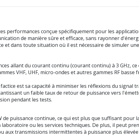
s performances conçue spécifiquement pour les applications
ication de manière sûre et efficace, sans rayonner d'énergi
vice et dans toute situation où il est nécessaire de simuler 
s allant du courant continu (courant continu) à 3 GHz, ce 
mmes VHF, UHF, micro-ondes et autres gammes RF basse fréq
 factice est sa capacité à minimiser les réflexions du sign
rantissant un faible taux de retour de puissance vers l'émet
sion pendant les tests.
 W de puissance continue, ce qui est plus que suffisant pour
n laboratoire ou les services techniques. De plus, il peut pr
 ou aux transmissions intermittentes à puissance plus élev