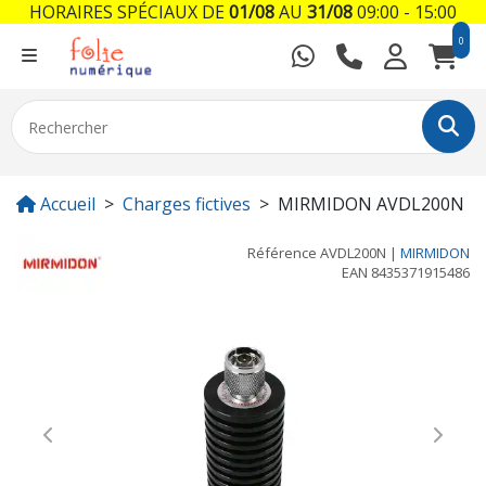
HORAIRES SPÉCIAUX DE
01/08
AU
31/08
09:00 - 15:00
0
Accueil
Charges fictives
MIRMIDON AVDL200N
Référence
AVDL200N
|
MIRMIDON
EAN
8435371915486
Previous
Next