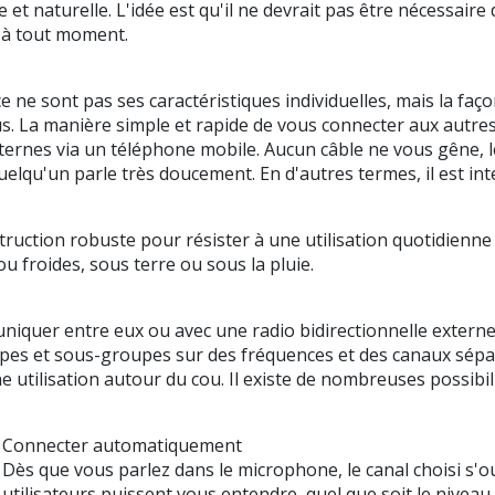
 et naturelle. L'idée est qu'il ne devrait pas être nécessair
 à tout moment.
e ne sont pas ses caractéristiques individuelles, mais la faç
us. La manière simple et rapide de vous connecter aux autr
xternes via un téléphone mobile. Aucun câble ne vous gêne, l
lqu'un parle très doucement. En d'autres termes, il est inte
truction robuste pour résister à une utilisation quotidienne 
ou froides, sous terre ou sous la pluie.
iquer entre eux ou avec une radio bidirectionnelle externe,
upes et sous-groupes sur des fréquences et des canaux sépar
utilisation autour du cou. Il existe de nombreuses possibil
Connecter automatiquement
Dès que vous parlez dans le microphone, le canal choisi s'o
utilisateurs puissent vous entendre, quel que soit le niveau