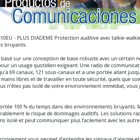
10EU - PLUS DIADEME
Protection auditive avec talkie-wal
s bruyants.
 basé sur une conception de base robuste avec un certain no
pour un usage quotidien exigeant. Une radio de communicat
squ'à 69 canaux, 121 sous-canaux et a une portée allant jusqu
mains libres et de travailler en toute sécurité, quels que soien
s n'êtes pas isolé de votre environnement immédiat, vous 
re portée 100 % du temps dans des environnements bruyants. 
ablement le risque de dommages auditifs. Les solutions rad
oins isolé et peut communiquer plus facilement avec les autre
vironnement vous permet d'entendre les signaux d'alarme et l