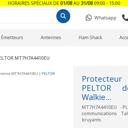
HORAIRES SPÉCIAUX DE
01/08
AU
31/08
09:00 - 15:00
Whatsapp
Émetteurs
Antennes
Ham Shack
Acc
ELTOR MT7H7A4410EU
érence
MT7H7A4410EU
|
PELTOR
Protecteu
PELTOR de
Walkie...
MT7H7A4410EU -PL
communications Ta
bruyants