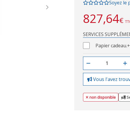
Soyez le 
Next
827,64
€
TT
SERVICES SUPPLÉME
Papier cadeau.
+
Vous l'avez trou
non disponible
Se