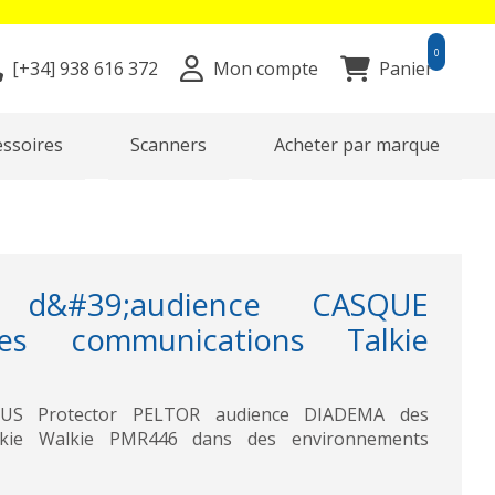
0
[+34]
938 616 372
Mon compte
Panier
essoires
Scanners
Acheter par marque
r d&#39;audience CASQUE
s communications Talkie
US Protector PELTOR audience DIADEMA des
lkie Walkie PMR446 dans des environnements