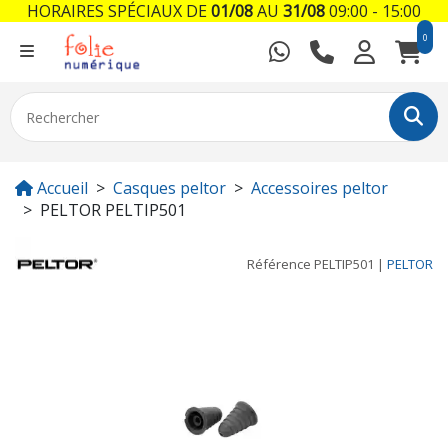
HORAIRES SPÉCIAUX DE
01/08
AU
31/08
09:00 - 15:00
0
Accueil
Casques peltor
Accessoires peltor
PELTOR PELTIP501
Référence
PELTIP501
|
PELTOR