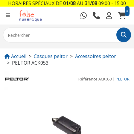
HORAIRES SPÉCIAUX DE
01/08
AU
31/08
09:00 - 15:00
0
Accueil
Casques peltor
Accessoires peltor
PELTOR ACK053
Référence
ACK053
|
PELTOR