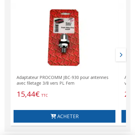
Adaptateur PROCOMM JBC-930 pour antennes
Ante
avec filetage 3/8 vers PL Fem
véhic
15,44
€
26
TTC
ACHETER