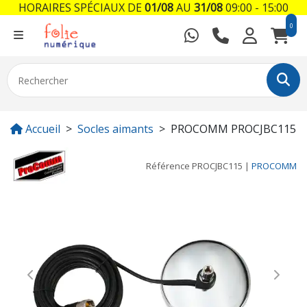
HORAIRES SPÉCIAUX DE
01/08
AU
31/08
09:00 - 15:00
0
Accueil
Socles aimants
PROCOMM PROCJBC115
Référence
PROCJBC115
|
PROCOMM
Previous
Next