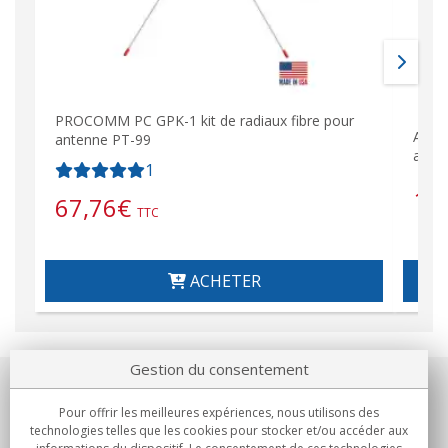
PROCOMM PC GPK-1 kit de radiaux fibre pour
Adap
antenne PT-99
avec 
1
15
67,76
€
TTC
ACHETER
Gestion du consentement
Notre société
Pour offrir les meilleures expériences, nous utilisons des
technologies telles que les cookies pour stocker et/ou accéder aux
Engagements