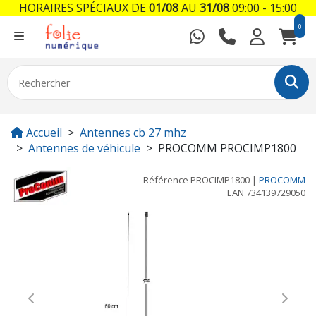
HORAIRES SPÉCIAUX DE
01/08
AU
31/08
09:00 - 15:00
0
Accueil
Antennes cb 27 mhz
Antennes de véhicule
PROCOMM PROCIMP1800
Référence
PROCIMP1800
|
PROCOMM
EAN
734139729050
Previous
Next