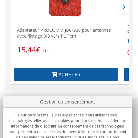
PROC
Adaptateur PROCOMM JBC-930 pour antennes
ante
avec filetage 3/8 vers PL Fem
15,44
€
67
TTC
ACHETER
Gestion du consentement
Notre société
Pour offrir les meilleures expériences, nous utilisons des
technologies telles que les cookies pour stocker et/ou accéder aux
Engagements
informations du dispositif. Le consentement de ces technologies
nous permettra de traiter des données telles que le comportement
de navigation ou les identifiants uniques sur ce site. Ne pas
Achats