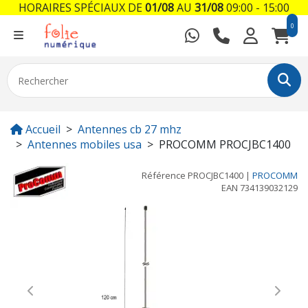
HORAIRES SPÉCIAUX DE
01/08
AU
31/08
09:00 - 15:00
0
Accueil
Antennes cb 27 mhz
Antennes mobiles usa
PROCOMM PROCJBC1400
Référence
PROCJBC1400
|
PROCOMM
EAN
734139032129
Previous
Next