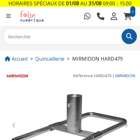
HORAIRES SPÉCIAUX DE
01/08
AU
31/08
09:00 - 15:00
0
Accueil
Quincaillerie
MIRMIDON HARD479
Référence
HARD479
|
MIRMIDON
Previous
Next