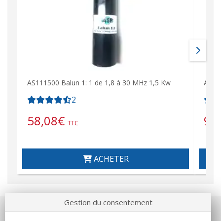
AS111500 Balun 1: 1 de 1,8 à 30 MHz 1,5 Kw
AS113
2
58,08
€
90
TTC
ACHETER
Gestion du consentement
Notre société