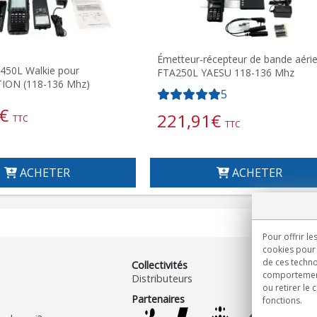
Émetteur-récepteur de bande aéri
450L Walkie pour
FTA250L YAESU 118-136 Mhz
TION (118-136 Mhz)
5
€
221,91
€
TTC
TTC
ACHETER
ACHETER
Pour offrir le
cookies pour 
de ces techno
Collectivités
comportement 
Distributeurs
ou retirer le
Partenaires
fonctions.