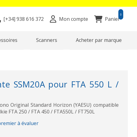
0
[+34]
938 616 372
Mon compte
Panier
essoires
Scanners
Acheter par marque
nte SSM20A pour FTA 550 L /
ono Original Standard Horizon (YAESU) compatible
lkie FTA 250 / FTA 450 / FTA550L / FT750L
premier à évaluer