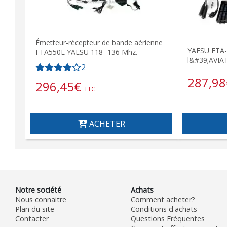
Émetteur-récepteur de bande aérienne
YAESU FTA-
FTA550L YAESU 118 -136 Mhz.
l&#39;AVIA
2
287,98
296,45
€
TTC
ACHETER
Notre société
Achats
Nous connaitre
Comment acheter?
Plan du site
Conditions d'achats
Contacter
Questions Fréquentes