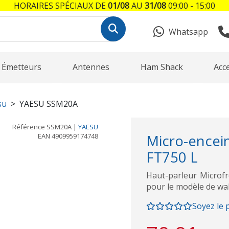
HORAIRES SPÉCIAUX DE
01/08
AU
31/08
09:00 - 15:00
Whatsapp
Émetteurs
Antennes
Ham Shack
Acc
su
YAESU SSM20A
Référence
SSM20A
|
YAESU
EAN
4909959174748
Micro-encei
FT750 L
Haut-parleur Microfr
pour le modèle de wa
Soyez le 