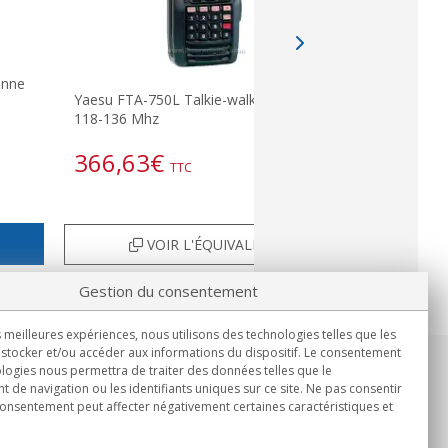
enne
Yaesu FTA-750L Talkie-walkie Air Band
118-136 Mhz
366,63
€
TTC
VOIR L'ÉQUIVALENT
Gestion du consentement
s meilleures expériences, nous utilisons des technologies telles que les
stocker et/ou accéder aux informations du dispositif. Le consentement
logies nous permettra de traiter des données telles que le
Informations
de navigation ou les identifiants uniques sur ce site. Ne pas consentir
Lun.-Ven. 9h00 - 15h00.
 consentement peut affecter négativement certaines caractéristiques et
Livraison en