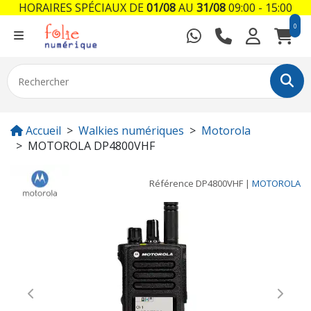
HORAIRES SPÉCIAUX DE
01/08
AU
31/08
09:00 - 15:00
0
Accueil
Walkies numériques
Motorola
MOTOROLA DP4800VHF
Référence
DP4800VHF
|
MOTOROLA
Previous
Next