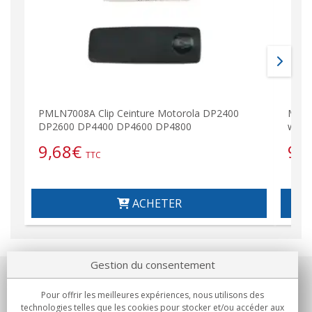
PMLN7008A Clip Ceinture Motorola DP2400
MOTO
DP2600 DP4400 DP4600 DP4800
walk
9,68
€
95
TTC
ACHETER
Gestion du consentement
Notre société
Pour offrir les meilleures expériences, nous utilisons des
technologies telles que les cookies pour stocker et/ou accéder aux