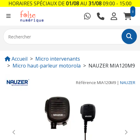
HORAIRES SPÉCIAUX DE
01/08
AU
31/08
09:00 - 15:00
0
Accueil
Micro intervenants
Micro haut-parleur motorola
NAUZER MIA120M9
Référence
MIA120M9
|
NAUZER
Previous
Next