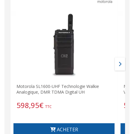
Motorola SL1600-UHF Technologie Walkie
Moto
Analogique, DMR TDMA Digital UH
VHF 
598,95
€
59
TTC
ACHETER