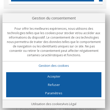
Gestion du consentement
Notre société
Pour offrir les meilleures expériences, nous utilisons des
technologies telles que les cookies pour stocker et/ou accéder aux
Engagements
informations du dispositif. Le consentement de ces technologies
nous permettra de traiter des données telles que le comportement
de navigation ou les identifiants uniques sur ce site. Ne pas
Achats
consentir ou retirer le consentement peut affecter négativement
certaines caractéristiques et fonctions.
Collectivités
Gestion des cookies
Partenaires
Informations
Accepter
Refuser
Paramètres
C/Flassaders, 13, Nave 6, 08130 Santa Perpètua de Mogoda
(Barcelone) - Espagne
Folie Numérique - Tous droits réservés
Avis Légal
Utilisation des cookies
Avis Légal
Protection des données
Utilisation des cookies